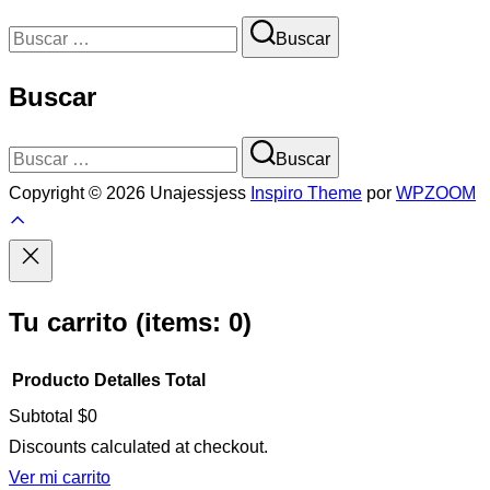
Buscar:
Buscar
Buscar
Buscar:
Buscar
Copyright © 2026 Unajessjess
Inspiro Theme
por
WPZOOM
Scroll
to
top
Tu carrito
(items: 0)
Producto
Detalles
Total
Subtotal
$0
Productos
Discounts calculated at checkout.
en
Ver mi carrito