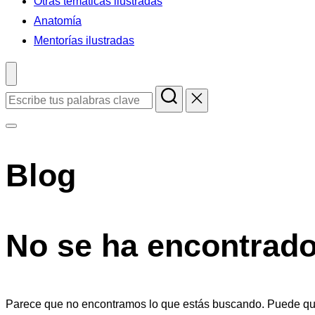
Otras temáticas ilustradas
Anatomía
Mentorías ilustradas
Buscar:
Alternar
la
Blog
barra
lateral
y
la
No se ha encontrad
navegación
Parece que no encontramos lo que estás buscando. Puede qu