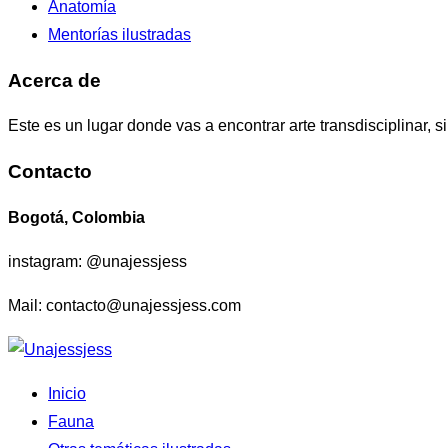
Anatomía
Mentorías ilustradas
Acerca de
Este es un lugar donde vas a encontrar arte transdisciplinar, 
Contacto
Bogotá, Colombia
instagram: @unajessjess
Mail: contacto@unajessjess.com
Saltar
al
Inicio
contenido
Fauna